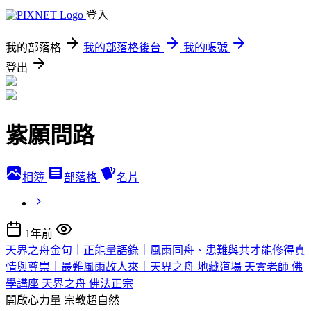
登入
我的部落格
我的部落格後台
我的帳號
登出
紫願問路
相簿
部落格
名片
1年前
天界之舟金句｜正能量語錄｜風雨同舟、患難與共才能修得真
情與尊崇｜最難風雨故人來｜天界之舟 地藏道場 天雲老師 佛
學講座 天界之舟 佛法正宗
開啟心力量
宗教超自然