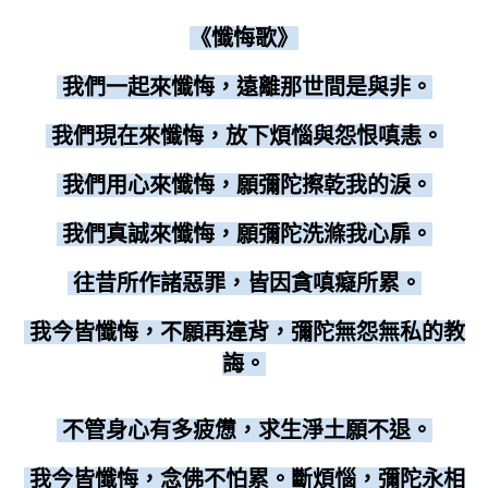
《懺悔歌》
我們一起來懺悔，遠離那世間是與非。
我們現在來懺悔，放下煩惱與怨恨嗔恚。
我們用心來懺悔，願彌陀擦乾我的淚。
我們真誠來懺悔，願彌陀洗滌我心扉。
往昔所作諸惡罪，皆因貪嗔癡所累。
我今皆懺悔，不願再違背，彌陀無怨無私的教
誨。
不管身心有多疲憊，求生淨土願不退。
我今皆懺悔，念佛不怕累。斷煩惱，彌陀永相