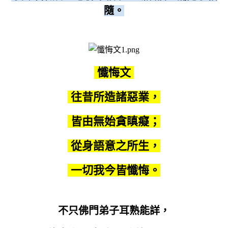
隨。
懺悔文
往昔所造諸惡業，
皆由無始貪瞋癡；
從身語意之所生，
一切我今皆懺悔。
不只佛門弟子耳熟能詳，