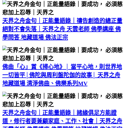
天界之舟金句｜正能量語錄｜禱告創造的總正量
絕對不會失落｜天界之舟 天雲老師 佛學講座 佛
學問答 地藏道場 佛法正宗
佛曲「心」賞《掃心地》│ 當平心地，則世界地
一切皆平│佛陀與周利盤陀伽的故事│ 天界之舟
地藏道場 清淨佛曲、佛樂系列MV
天界之舟金句｜正能量語錄｜諸緣俱足方能證
道，修行者要兼顧家庭、工作、社會｜天界之舟