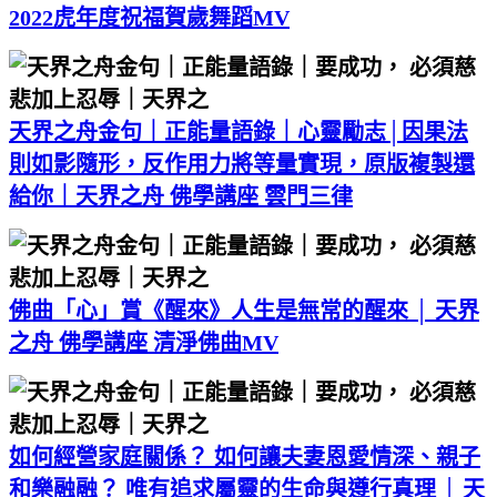
2022虎年度祝福賀歲舞蹈MV
天界之舟金句｜正能量語錄｜心靈勵志│因果法
則如影隨形，反作用力將等量實現，原版複製還
給你｜天界之舟 佛學講座 雲門三律
佛曲「心」賞《醒來》人生是無常的醒來 │ 天界
之舟 佛學講座 清淨佛曲MV
如何經營家庭關係？ 如何讓夫妻恩愛情深、親子
和樂融融？ 唯有追求屬靈的生命與遵行真理 │ 天