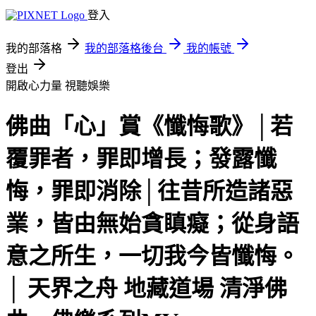
登入
我的部落格
我的部落格後台
我的帳號
登出
開啟心力量
視聽娛樂
佛曲「心」賞《懺悔歌》│若
覆罪者，罪即增長；發露懺
悔，罪即消除│往昔所造諸惡
業，皆由無始貪瞋癡；從身語
意之所生，一切我今皆懺悔。
│ 天界之舟 地藏道場 清淨佛