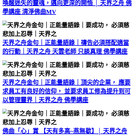
喚醒迷失的靈魂，邁向更深的開悟 │ 天界之舟 佛
學講座 清淨佛曲MV
天界之舟金句｜正能量語錄｜禱告必須搭配適當
的行動｜天界之舟 天雲老師 只談真理 佛學講座
天界之舟金句｜正能量語錄｜頂尖的企業， 應要
求員工有良好的信仰， 並要求員工修為提升到可
以管理靈界｜天界之舟 佛學講座
佛曲「心」賞 【天有多高~燕無歇】│ 天界之舟