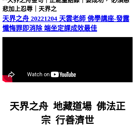
天界之舟 20221204 天雲老師 佛學講座-發露
懺悔罪即消除 端坐定課成效最佳
天界之舟 地藏道場 佛法正
宗 行善濟世