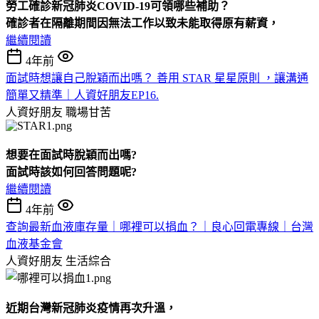
勞工確診新冠肺炎COVID-19可領哪些補助？
確診者在隔離期間因無法工作以致未能取得原有薪資，
繼續閱讀
4年前
面試時想讓自己脫穎而出嗎？ 善用 STAR 星星原則 ，讓溝通
簡單又精準｜人資好朋友EP16.
人資好朋友
職場甘苦
想要在面試時脫穎而出嗎?
面試時該如何回答問題呢?
繼續閱讀
4年前
查詢最新血液庫存量｜哪裡可以捐血？｜良心回電專線｜台灣
血液基金會
人資好朋友
生活綜合
近期台灣新冠肺炎疫情再次升溫，