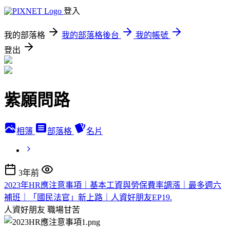
登入
我的部落格
我的部落格後台
我的帳號
登出
紫願問路
相簿
部落格
名片
3年前
2023年HR應注意事項｜基本工資與勞保費率調漲｜最多週六
補班｜「國民法官」新上路｜人資好朋友EP19.
人資好朋友
職場甘苦