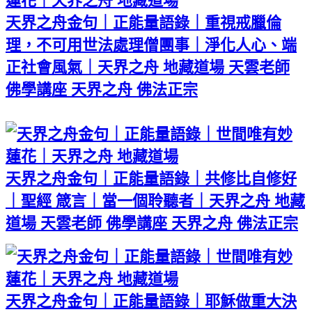
天界之舟金句｜正能量語錄｜重視戒臘倫
理，不可用世法處理僧團事｜淨化人心、端
正社會風氣｜天界之舟 地藏道場 天雲老師
佛學講座 天界之舟 佛法正宗
天界之舟金句｜正能量語錄｜共修比自修好
｜聖經 箴言｜當一個聆聽者｜天界之舟 地藏
道場 天雲老師 佛學講座 天界之舟 佛法正宗
天界之舟金句｜正能量語錄｜耶穌做重大決