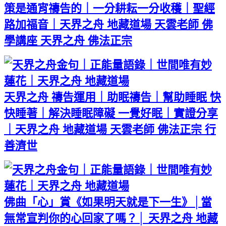
策是通宵禱告的｜一分耕耘一分收穫｜聖經
路加福音｜天界之舟 地藏道場 天雲老師 佛
學講座 天界之舟 佛法正宗
天界之舟 禱告運用｜助眠禱告｜幫助睡眠 快
快睡著｜解決睡眠障礙 一覺好眠｜實證分享
｜天界之舟 地藏道場 天雲老師 佛法正宗 行
善濟世
佛曲「心」賞《如果明天就是下一生》│當
無常宣判你的心回家了嗎？│ 天界之舟 地藏