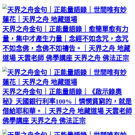
天界之舟金句｜正能量語錄｜愈簡單愈有力
量，集中才產生力量｜念經不如念咒，念咒
不如念佛，念佛不如禱告。｜天界之舟 地藏
道場 天雲老師 佛學講座 天界之舟 佛法正宗
天界之舟金句｜正能量語錄｜《啟示錄奧
秘》天國銀行利率100%｜憐憫貧窮的，就是
借給耶和華。｜天界之舟 地藏道場 天雲老師
佛學講座 天界之舟 佛法正宗