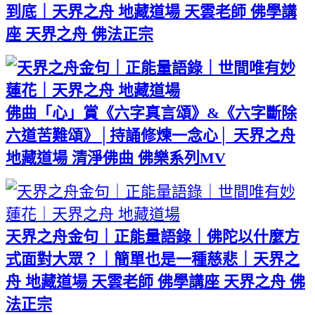
到底｜天界之舟 地藏道場 天雲老師 佛學講
座 天界之舟 佛法正宗
佛曲「心」賞《六字真言頌》&《六字斷除
六道苦難頌》│持誦修煉一念心│ 天界之舟
地藏道場 清淨佛曲 佛樂系列MV
天界之舟金句｜正能量語錄｜佛陀以什麼方
式面對大眾？｜簡單也是一種慈悲｜天界之
舟 地藏道場 天雲老師 佛學講座 天界之舟 佛
法正宗