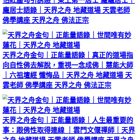
怕紅塵勾引誘惑｜東土第一居士 龐蘊居士｜
龐居士語錄｜天界之舟 地藏道場 天雲老師
佛學講座 天界之舟 佛法正宗
天界之舟金句｜正能量語錄｜真正的道場指
向自性佛去解脫，重視一念成佛｜慧能大師
｜六祖壇經 懺悔品｜天界之舟 地藏道場 天
雲老師 佛學講座 天界之舟 佛法正宗
天界之舟金句｜正能量語錄｜人生最重要的
事：跟佛性取得連線 ｜雲門文偃禪師｜天界