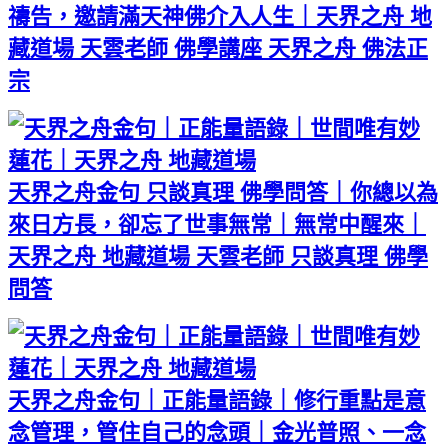
禱告，邀請滿天神佛介入人生｜天界之舟 地
藏道場 天雲老師 佛學講座 天界之舟 佛法正
宗
天界之舟金句 只談真理 佛學問答｜你總以為
來日方長，卻忘了世事無常｜無常中醒來｜
天界之舟 地藏道場 天雲老師 只談真理 佛學
問答
天界之舟金句｜正能量語錄｜修行重點是意
念管理，管住自己的念頭｜金光普照、一念