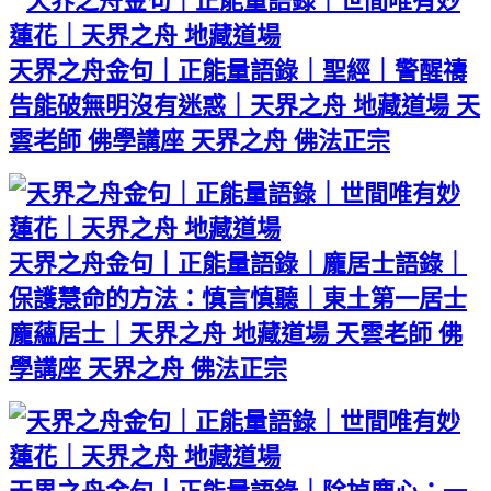
天界之舟金句｜正能量語錄｜聖經｜警醒禱
告能破無明沒有迷惑｜天界之舟 地藏道場 天
雲老師 佛學講座 天界之舟 佛法正宗
天界之舟金句｜正能量語錄｜龐居士語錄｜
保護慧命的方法：慎言慎聽｜東土第一居士
龐蘊居士｜天界之舟 地藏道場 天雲老師 佛
學講座 天界之舟 佛法正宗