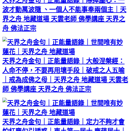
天界之舟金句｜正能量語錄｜除掉塵心：一
波才動萬波隨 、一個人不能事奉兩個主｜天
界之舟 地藏道場 天雲老師 佛學講座 天界之
舟 佛法正宗
天界之舟金句｜正能量語錄｜大般涅槃經：
人命不停，不要再用壞手段｜破戒之人五喻
｜戒為成佛之母｜天界之舟 地藏道場 天雲老
師 佛學講座 天界之舟 佛法正宗
天界之舟金句｜正能量語錄｜定力不夠才會