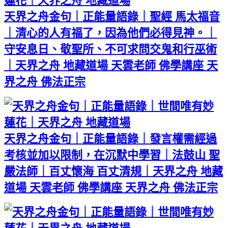
天界之舟金句｜正能量語錄｜聖經 馬太福音
｜清心的人有福了，因為他們必得見神。｜
守安息日、敬聖所、不可求問交鬼和行巫術
｜天界之舟 地藏道場 天雲老師 佛學講座 天
界之舟 佛法正宗
天界之舟金句｜正能量語錄｜發言權需經過
考核並加以限制，在沉默中學習｜法鼓山 聖
嚴法師｜百丈懷海 百丈清規｜天界之舟 地藏
道場 天雲老師 佛學講座 天界之舟 佛法正宗