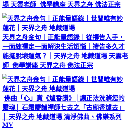
場 天雲老師 佛學講座 天界之舟 佛法正宗
天界之舟金句｜正能量語錄｜從禱告入手，
一面練禪定一面解決生活煩惱｜禱告多久才
能擺脫壞運氣？｜天界之舟 地藏道場 天雲老
師 佛學講座 天界之舟 佛法正宗
佛曲「心」賞《爐香讚》│讓正法洗滌您的
靈魂│ 石霜慶諸禪師七去之「古廟香爐去」
│ 天界之舟 地藏道場 清淨佛曲、佛樂系列
MV