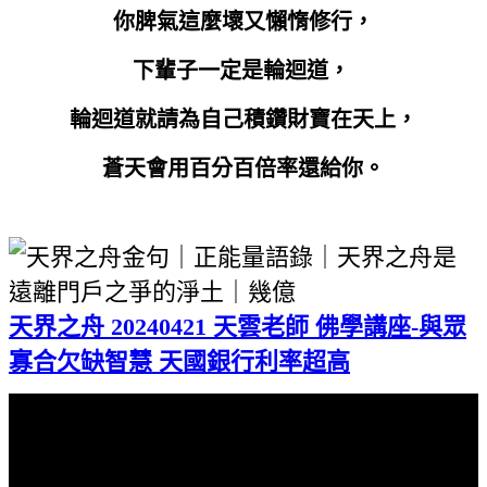
你脾氣這麼壞又懶惰修行，
下輩子一定是輪迴道，
輪迴道就請為自己積鑽財寶在天上，
蒼天會用百分百倍率還給你。
天界之舟 20240421 天雲老師 佛學講座-與眾
寡合欠缺智慧 天國銀行利率超高