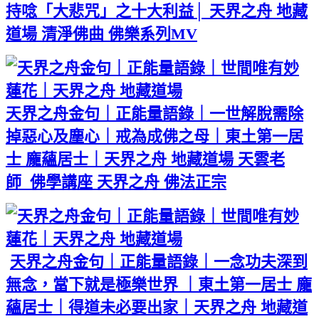
持唸「大悲咒」之十大利益│ 天界之舟 地藏
道場 清淨佛曲 佛樂系列MV
天界之舟金句｜正能量語錄｜一世解脫需除
掉惡心及塵心｜戒為成佛之母｜東土第一居
士 龐蘊居士｜天界之舟 地藏道場 天雲老
師 佛學講座 天界之舟 佛法正宗
天界之舟金句｜正能量語錄｜一念功夫深到
無念，當下就是極樂世界 ｜東土第一居士 龐
蘊居士｜得道未必要出家｜天界之舟 地藏道