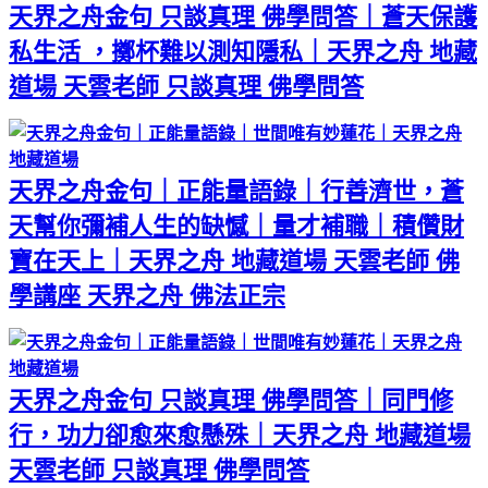
天界之舟金句 只談真理 佛學問答｜蒼天保護
私生活 ，擲杯難以測知隱私｜天界之舟 地藏
道場 天雲老師 只談真理 佛學問答
天界之舟金句｜正能量語錄｜行善濟世，蒼
天幫你彌補人生的缺憾｜量才補職｜積儹財
寶在天上｜天界之舟 地藏道場 天雲老師 佛
學講座 天界之舟 佛法正宗
天界之舟金句 只談真理 佛學問答｜同門修
行，功力卻愈來愈懸殊｜天界之舟 地藏道場
天雲老師 只談真理 佛學問答