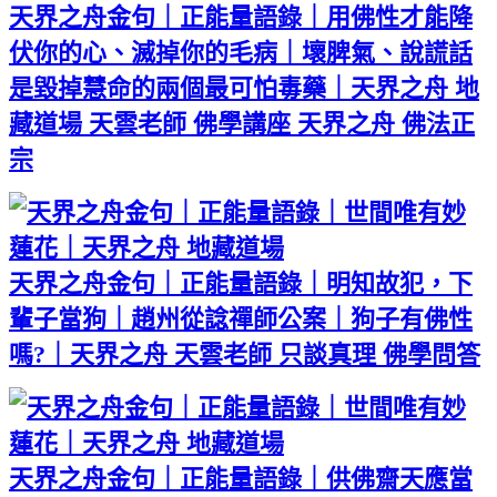
天界之舟金句｜正能量語錄｜用佛性才能降
伏你的心、滅掉你的毛病｜壞脾氣、說謊話
是毀掉慧命的兩個最可怕毒藥｜天界之舟 地
藏道場 天雲老師 佛學講座 天界之舟 佛法正
宗
天界之舟金句｜正能量語錄｜明知故犯，下
輩子當狗｜趙州從諗禪師公案｜狗子有佛性
嗎?｜天界之舟 天雲老師 只談真理 佛學問答
天界之舟金句｜正能量語錄｜供佛齋天應當