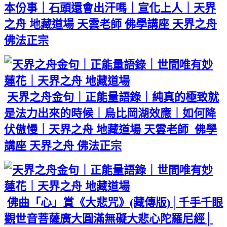
本份事｜石頭還會出汗嗎｜宣化上人｜天界
之舟 地藏道場 天雲老師 佛學講座 天界之舟
佛法正宗
天界之舟金句｜正能量語錄｜純真的極致就
是法力出來的時候｜烏比岡湖效應｜如何降
伏傲慢｜天界之舟 地藏道場 天雲老師 佛學
講座 天界之舟 佛法正宗
佛曲「心」賞《大悲咒》(藏傳版)│千手千眼
觀世音菩薩廣大圓滿無礙大悲心陀羅尼經│