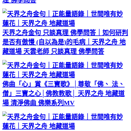
天界之舟金句 只談真理 佛學問答｜如何研判
是否有傲慢 (自以為是)的毛病｜天界之舟 地
藏道場 天雲老師 只談真理 佛學問答
佛曲「心」賞《三寶歌》│尊敬「佛、 法、
僧」三寶之心│佛教教歌│ 天界之舟 地藏道
場 清淨佛曲 佛樂系列MV