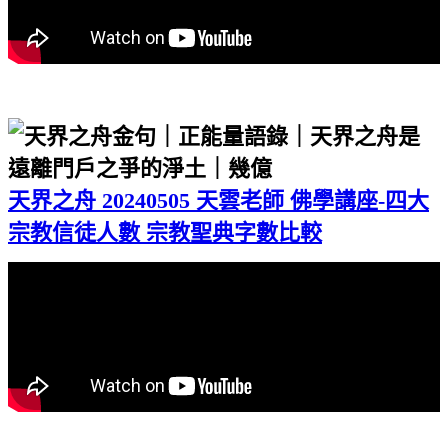
天界之舟 20240505 天雲老師 佛學講座-四大
宗教信徒人數 宗教聖典字數比較