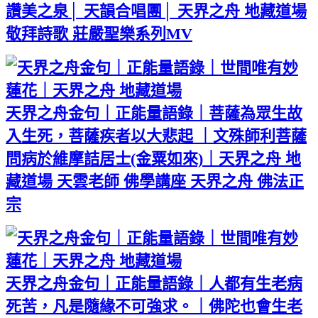
讚美之泉│ 天韻合唱團│ 天界之舟 地藏道場
敬拜詩歌 莊嚴聖樂系列MV
天界之舟金句｜正能量語錄｜菩薩為眾生故
入生死，菩薩疾者以大悲起 ｜文殊師利菩薩
問病於維摩詰居士(金粟如來)｜天界之舟 地
藏道場 天雲老師 佛學講座 天界之舟 佛法正
宗
天界之舟金句｜正能量語錄｜人都有生老病
死苦，凡是隨緣不可強求。｜佛陀也會生老