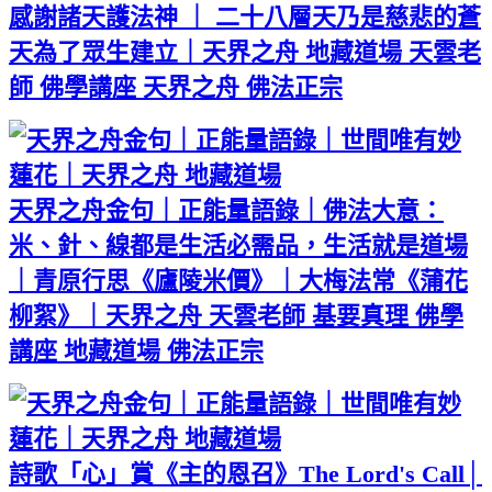
感謝諸天護法神 ｜ 二十八層天乃是慈悲的蒼
天為了眾生建立｜天界之舟 地藏道場 天雲老
師 佛學講座 天界之舟 佛法正宗
天界之舟金句｜正能量語錄｜佛法大意：
米、針、線都是生活必需品，生活就是道場
｜青原行思《廬陵米價》｜大梅法常《蒲花
柳絮》｜天界之舟 天雲老師 基要真理 佛學
講座 地藏道場 佛法正宗
詩歌「心」賞《主的恩召》The Lord's Call│