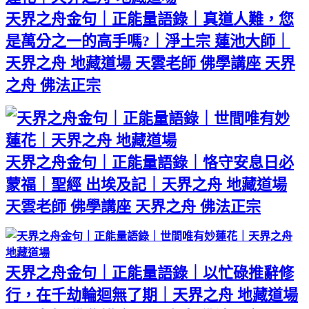
天界之舟金句｜正能量語錄｜真道人難，您
是萬分之一的高手嗎?｜淨土宗 蓮池大師｜
天界之舟 地藏道場 天雲老師 佛學講座 天界
之舟 佛法正宗
天界之舟金句｜正能量語錄｜恪守安息日必
蒙福｜聖經 出埃及記｜天界之舟 地藏道場
天雲老師 佛學講座 天界之舟 佛法正宗
天界之舟金句｜正能量語錄｜以忙碌推辭修
行，在千劫輪迴無了期｜天界之舟 地藏道場