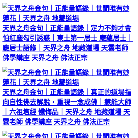
天界之舟金句｜正能量語錄｜定力不夠才會
怕紅塵勾引誘惑｜東土第一居士 龐蘊居士｜
龐居士語錄｜天界之舟 地藏道場 天雲老師
佛學講座 天界之舟 佛法正宗
天界之舟金句｜正能量語錄｜真正的道場指
向自性佛去解脫，重視一念成佛｜慧能大師
｜六祖壇經 懺悔品｜天界之舟 地藏道場 天
雲老師 佛學講座 天界之舟 佛法正宗