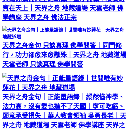
寶在天上｜天界之舟 地藏道場 天雲老師 佛
學講座 天界之舟 佛法正宗
天界之舟金句 只談真理 佛學問答｜同門修
行，功力卻愈來愈懸殊｜天界之舟 地藏道場
天雲老師 只談真理 佛學問答
天界之舟金句｜正能量語錄｜縱然懂神學、
法力高，沒有愛也進不了天國｜寧可吃虧、
願意承受損失｜華人教會領袖 吳勇長老｜天
界之舟 地藏道場 天雲老師 佛學講座 天界之