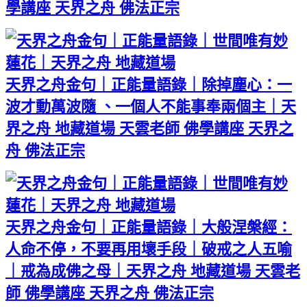
學講座 天界之舟 佛法正宗
天界之舟金句｜正能量語錄｜除掉塵心：一
波才動萬波隨 、一個人不能事奉兩個主｜天
界之舟 地藏道場 天雲老師 佛學講座 天界之
舟 佛法正宗
天界之舟金句｜正能量語錄｜大般涅槃經：
人命不停，不要再用壞手段｜破戒之人五喻
｜戒為成佛之母｜天界之舟 地藏道場 天雲老
師 佛學講座 天界之舟 佛法正宗