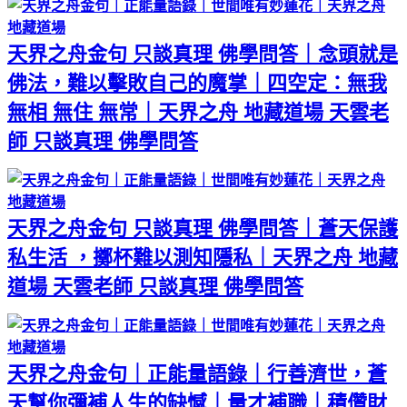
天界之舟金句 只談真理 佛學問答｜念頭就是
佛法，難以擊敗自己的魔掌｜四空定：無我
無相 無住 無常｜天界之舟 地藏道場 天雲老
師 只談真理 佛學問答
天界之舟金句 只談真理 佛學問答｜蒼天保護
私生活 ，擲杯難以測知隱私｜天界之舟 地藏
道場 天雲老師 只談真理 佛學問答
天界之舟金句｜正能量語錄｜行善濟世，蒼
天幫你彌補人生的缺憾｜量才補職｜積儹財