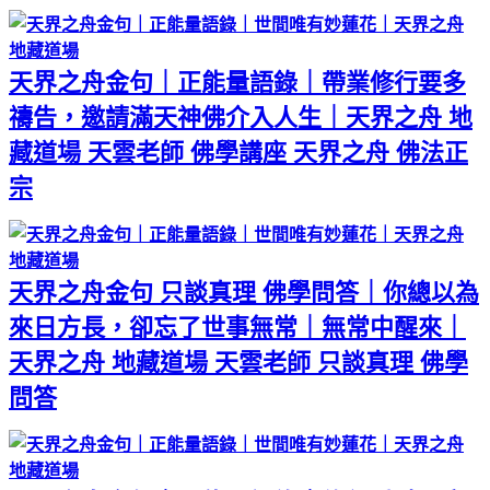
天界之舟金句｜正能量語錄｜帶業修行要多
禱告，邀請滿天神佛介入人生｜天界之舟 地
藏道場 天雲老師 佛學講座 天界之舟 佛法正
宗
天界之舟金句 只談真理 佛學問答｜你總以為
來日方長，卻忘了世事無常｜無常中醒來｜
天界之舟 地藏道場 天雲老師 只談真理 佛學
問答