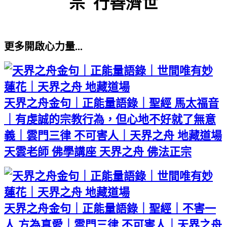
宗 行善濟世
更多開啟心力量...
天界之舟金句｜正能量語錄｜聖經 馬太福音
｜有虔誠的宗教行為，但心地不好就了無意
義｜雲門三律 不可害人｜天界之舟 地藏道場
天雲老師 佛學講座 天界之舟 佛法正宗
天界之舟金句｜正能量語錄｜聖經｜不害一
人 方為真愛｜雲門三律 不可害人｜天界之舟