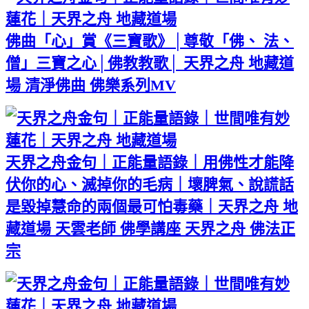
佛曲「心」賞《三寶歌》│尊敬「佛、 法、
僧」三寶之心│佛教教歌│ 天界之舟 地藏道
場 清淨佛曲 佛樂系列MV
天界之舟金句｜正能量語錄｜用佛性才能降
伏你的心、滅掉你的毛病｜壞脾氣、說謊話
是毀掉慧命的兩個最可怕毒藥｜天界之舟 地
藏道場 天雲老師 佛學講座 天界之舟 佛法正
宗