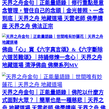
天界之舟金句｜正能量語錄｜修行重點是意
念管理，管住自己的念頭｜金光普照、一念
到底｜天界之舟 地藏道場 天雲老師 佛學講
座 天界之舟 佛法正宗
佛曲「心」賞《六字真言頌》&《六字斷除
六道苦難頌》│持誦修煉一念心│ 天界之舟
地藏道場 清淨佛曲 佛樂系列MV
天界之舟金句｜正能量語錄｜佛陀以什麼方
式面對大眾？｜簡單也是一種慈悲｜天界之
舟 地藏道場 天雲老師 佛學講座 天界之舟 佛