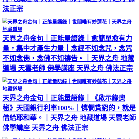
法正宗
天界之舟金句｜正能量語錄｜愈簡單愈有力
量，集中才產生力量｜念經不如念咒，念咒
不如念佛，念佛不如禱告。｜天界之舟 地藏
道場 天雲老師 佛學講座 天界之舟 佛法正宗
天界之舟金句｜正能量語錄｜《啟示錄奧
秘》天國銀行利率100%｜憐憫貧窮的，就是
借給耶和華。｜天界之舟 地藏道場 天雲老師
佛學講座 天界之舟 佛法正宗